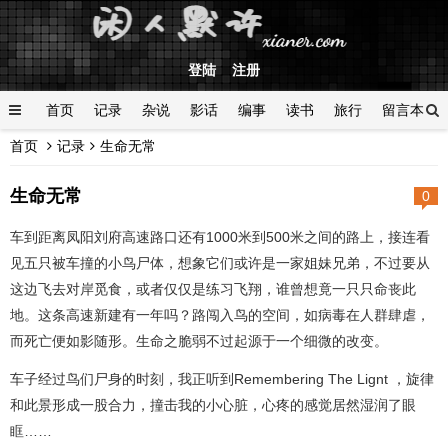
登陆
注册
首页
记录
杂说
影话
编事
读书
旅行
留言本
首页
记录
生命无常
登陆
生命无常
0
车到距离凤阳刘府高速路口还有1000米到500米之间的路上，接连看
见五只被车撞的小鸟尸体，想象它们或许是一家姐妹兄弟，不过要从
这边飞去对岸觅食，或者仅仅是练习飞翔，谁曾想竟一只只命丧此
地。这条高速新建有一年吗？路闯入鸟的空间，如病毒在人群肆虐，
而死亡便如影随形。生命之脆弱不过起源于一个细微的改变。
车子经过鸟们尸身的时刻，我正听到Remembering The Lignt ，旋律
和此景形成一股合力，撞击我的小心脏，心疼的感觉居然湿润了眼
眶……