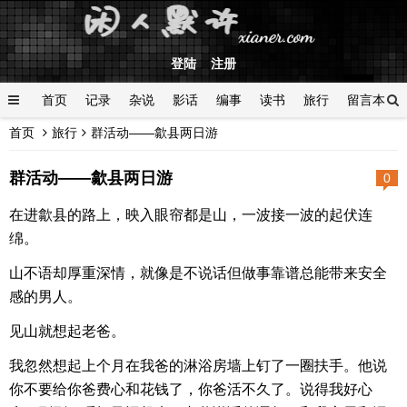
登陆
注册
首页
记录
杂说
影话
编事
读书
旅行
留言本
首页
旅行
群活动——歙县两日游
登陆
群活动——歙县两日游
0
在进歙县的路上，映入眼帘都是山，一波接一波的起伏连
绵。
山不语却厚重深情，就像是不说话但做事靠谱总能带来安全
感的男人。
见山就想起老爸。
我忽然想起上个月在我爸的淋浴房墙上钉了一圈扶手。他说
你不要给你爸费心和花钱了，你爸活不久了。说得我好心