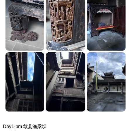
Day1-pm 歙县渔梁坝