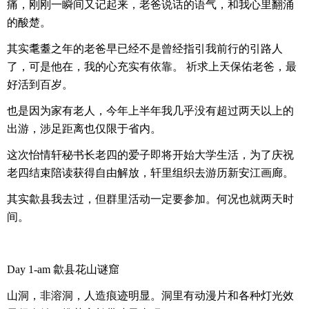
痛，刚刚一瞬间又记起来，老爸说话的语气，和我心里翻涌
的酸楚。
其实耄耋之年的老爸早已经不是曾经指引我前行的引路人
了，可是他在，我的心充实有依靠。 祈求上天保佑老爸，最
好活到百岁。
也是因为家有老人，今年上半年我几乎没有超过两天以上的
出游，涉足距离也仅限于省内。
这次怡情轩秘书长老四的爱子即将开始大学生活，为了庆祝
老四结束陪读获得自由解放，轩里组织去游历新安江画廊。
其实歙县我去过，但群里活动一定要参加。何况也就两天时
间。
Day 1-am 歙县花山谜窟
山洞，非溶洞，人造痕迹明显。洞里有动漫片和各种灯光效