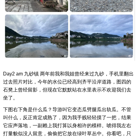
Day2 am 九砂镇 两年前我和我姐曾经来过九砂，手机里翻出
过去照片对比，今年的水位已经高到齐平沿岸道路，图四的
石凳上曾经留影，但现在它默默站在水里表示不欢迎我们去
坐了。
下图右下角是什么瓜？导游叫它变态瓜劈腿瓜出轨瓜。不管
叫什么，反正肯定成熟了，因为我手贱轻轻摸了一把，结果
它应声落地，一副赖上我打算以身相许的模样。唬得我左右
打量貌似没人留意，偷偷把它放在绿叶草丛中。你看吧，只