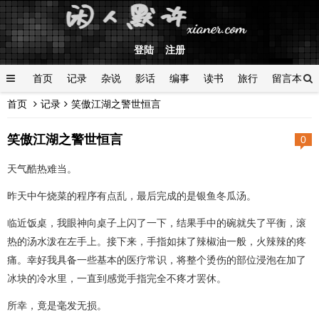
登陆
注册
首页
记录
杂说
影话
编事
读书
旅行
留言本
首页
记录
笑傲江湖之警世恒言
登陆
笑傲江湖之警世恒言
0
天气酷热难当。
昨天中午烧菜的程序有点乱，最后完成的是银鱼冬瓜汤。
临近饭桌，我眼神向桌子上闪了一下，结果手中的碗就失了平衡，滚
热的汤水泼在左手上。接下来，手指如抹了辣椒油一般，火辣辣的疼
痛。幸好我具备一些基本的医疗常识，将整个烫伤的部位浸泡在加了
冰块的冷水里，一直到感觉手指完全不疼才罢休。
所幸，竟是毫发无损。