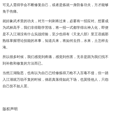
可见人需得学会不断修复自己，或者是炼就一身防备功夫，方才能够
免于伤痛。
就好象武术里的功夫，对方一剑刺将过来，必要有一招应对。想要成
为武林高手，我们非得勤学苦练，将一招一式都学得出神入化，即便
是不入江湖没有什么实战经验，至少也得有《天龙八部》里王语嫣那
熟练掌握理论技能的本事，知道兵来，将如何去挡，水来，土怎样去
淹。
所以很多时候，我们感觉到疼痛，感觉到伤害，无非是因为我们找不
到补救和修复的方法而已。
当然江湖险恶，也有以为自己已经修炼得刀枪不入百毒不侵，但一踏
入江湖就万劫不复的时候，倘若真落得如此下场，也莫怪他人，只怨
自己技不如人罢。
版权声明