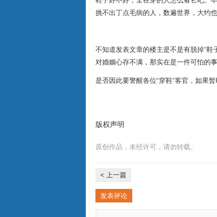
鞋子好不好，全在穿的人怎么看它吧。
挑不出丁点毛病的人，数遍世界，大约
不知道发表文章的楼主是不是有脱掉“鞋
对婚姻心存不满，那实在是一件可怕的
是否因此要警醒各位“穿鞋”客官，如果
版权声明
原创作品，未经许可，请勿转载。
< 上一篇
发表评论