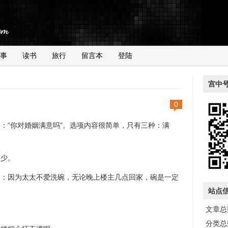
事
读书
旅行
留言本
登陆
宫中
0
：“你对婚姻满意吗”。选项内容很简单，只有三种：满
很少。
是：因为太太不爱洗碗，无论晚上楼主几点回家，碗是一定
站点
文章总数
分类总