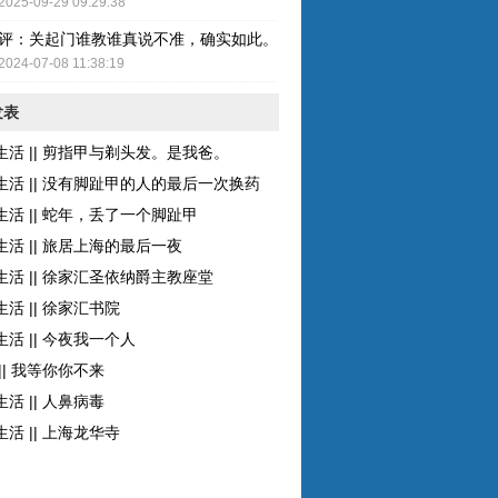
2025-09-29 09:29:38
评：关起门谁教谁真说不准，确实如此。而且现在的女性比较独立了，至
2024-07-08 11:38:19
发表
生活 || 剪指甲与剃头发。是我爸。
生活 || 没有脚趾甲的人的最后一次换药
生活 || 蛇年，丢了一个脚趾甲
生活 || 旅居上海的最后一夜
生活 || 徐家汇圣依纳爵主教座堂
活 || 徐家汇书院
活 || 今夜我一个人
|| 我等你你不来
活 || 人鼻病毒
活 || 上海龙华寺