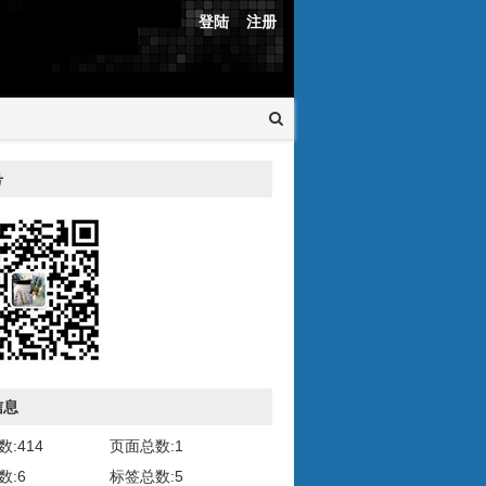
登陆
注册
号
信息
:414
页面总数:1
数:6
标签总数:5