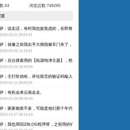
:43
浏览总数:749265
留言
评：说实话，有时我也挺焦虑的，在即将奔五的年纪，健康才是最重要的
2026-03-11 09:04:41
评：就像之前我右手大拇指被车门夹了，整个指甲黑了，最后整个指甲盖
2026-03-02 11:33:41
评：后台搜索用的【拓源纯净主题】，然后简单配图就OK了。
2026-02-24 10:49:54
评：主打听劝哈，评论留言的验证码输入已取消，感谢建议哈！
2026-02-11 09:03:56
评：有机会来云南走走。
2026-01-20 09:38:30
评：家家都差不多，可能是他们那个年代人的特色吧。
2025-10-27 08:14:19
评：我也用回ZBLOG程序呀，之前用的WP还是有点难用的，主要后台操作的卡顿感