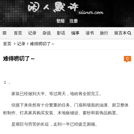
登陆
注册
首页
记录
杂说
影话
编事
读书
旅行
留言本
首页
记录
难得唠叨了～
登陆
难得唠叨了～
0
１，
家装已经做到大半。等过两天，地砖将全部完工。
但接下来依然有十分繁重的任务。门扇和墙面的油漆、厨卫整体
柜制作、灯具家具购买安装、木地板铺设、窗纱和装饰品购置。
是艰巨与劳苦的长征，走到一半已经疲乏困顿。