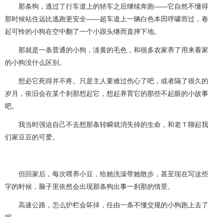
那条狗，逃过了行车道上的轿车之后继续奔跑——它自然不懂得
那时候站住远比逃跑更安全——超车道上一辆白色本田呼啸而过，卷
起可怜的小狗在空中翻了一个小跟头继而直摔下地。
那就是一条普通的小狗，淡黄的毛色，和很多农家养了用来看家
的小狗没什么区别。
想必它死得并不疼。只是主人要难过伤心了吧，或者隔了很久的
岁月，依旧会在某个刹那想起它，想起养育它的那些不起眼的小故事
吧。
我当时强迫自己不去想那条转瞬就消失掉的生命，和老Ｔ聊起我
们家豆豆的可爱。
但回家后，每次喂养小豆，给她洗澡带她散步，甚至现在写这些
字的时候，脑子里依然会出现那条狗出事一刹那的情景。
高速公路，怎么护栏会坏掉，任由一条不懂交规的小狗跑上去了