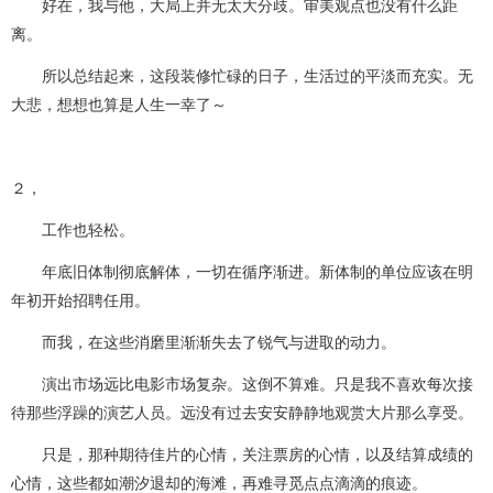
好在，我与他，大局上并无太大分歧。审美观点也没有什么距
离。
所以总结起来，这段装修忙碌的日子，生活过的平淡而充实。无
大悲，想想也算是人生一幸了～
２，
工作也轻松。
年底旧体制彻底解体，一切在循序渐进。新体制的单位应该在明
年初开始招聘任用。
而我，在这些消磨里渐渐失去了锐气与进取的动力。
演出市场远比电影市场复杂。这倒不算难。只是我不喜欢每次接
待那些浮躁的演艺人员。远没有过去安安静静地观赏大片那么享受。
只是，那种期待佳片的心情，关注票房的心情，以及结算成绩的
心情，这些都如潮汐退却的海滩，再难寻觅点点滴滴的痕迹。