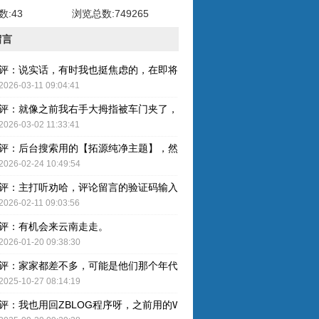
:43
浏览总数:749265
留言
评：说实话，有时我也挺焦虑的，在即将奔五的年纪，健康才是最重要的
2026-03-11 09:04:41
评：就像之前我右手大拇指被车门夹了，整个指甲黑了，最后整个指甲盖
2026-03-02 11:33:41
评：后台搜索用的【拓源纯净主题】，然后简单配图就OK了。
2026-02-24 10:49:54
评：主打听劝哈，评论留言的验证码输入已取消，感谢建议哈！
2026-02-11 09:03:56
评：有机会来云南走走。
2026-01-20 09:38:30
评：家家都差不多，可能是他们那个年代人的特色吧。
2025-10-27 08:14:19
评：我也用回ZBLOG程序呀，之前用的WP还是有点难用的，主要后台操作的卡顿感