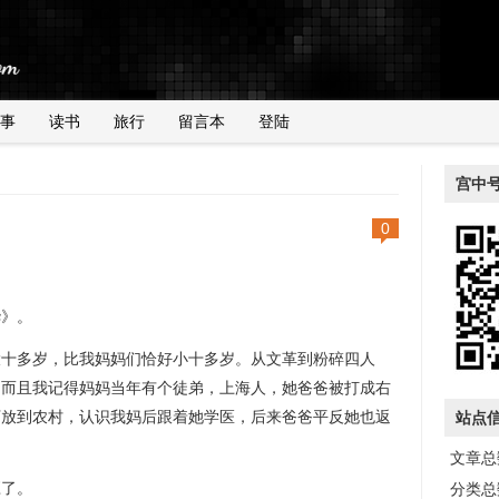
事
读书
旅行
留言本
登陆
宫中
0
》。
多岁，比我妈妈们恰好小十多岁。从文革到粉碎四人
。而且我记得妈妈当年有个徒弟，上海人，她爸爸被打成右
下放到农村，认识我妈后跟着她学医，后来爸爸平反她也返
站点
文章总数
了。
分类总