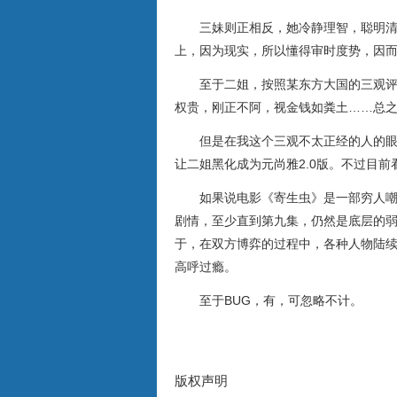
三妹则正相反，她冷静理智，聪明
上，因为现实，所以懂得审时度势，因
至于二姐，按照某东方大国的三观
权贵，刚正不阿，视金钱如粪土……总
但是在我这个三观不太正经的人的
让二姐黑化成为元尚雅2.0版。不过目前
如果说电影《寄生虫》是一部穷人
剧情，至少直到第九集，仍然是底层的
于，在双方博弈的过程中，各种人物陆
高呼过瘾。
至于BUG，有，可忽略不计。
版权声明