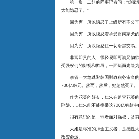
第一集，二姐的同事记者问：“你家
太能隐忍了。”
因为穷，所以隐忍了上级所有不公
因为穷，所以隐忍着承受财阀家犬
因为穷，所以隐忍住一切暗黑交易
非富即贵的人，很轻易即可满足物
受强权们的鄙视和欺辱，一面铤而走险
掌管一大笔逃避韩国财政税务审查
700亿韩元。然而，然后，她忽然死了。
作为花英的好友，仁朱在追查花英的
陷阱……仁朱能不能携带这700亿赃款
很有意思的是，弱者面对强权，贫
大姐是标准的拜金主义者，是感性
改变命运。