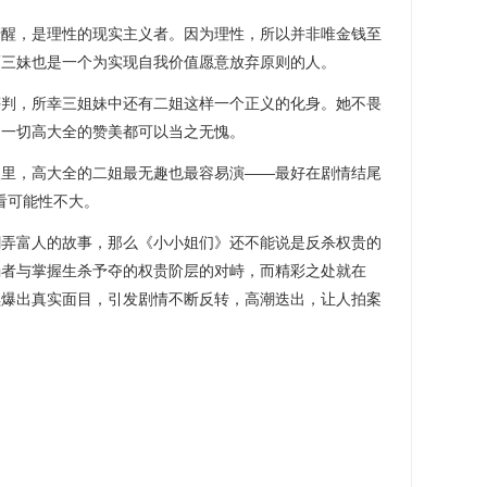
清醒，是理性的现实主义者。因为理性，所以并非唯金钱至
而三妹也是一个为实现自我价值愿意放弃原则的人。
评判，所幸三姐妹中还有二姐这样一个正义的化身。她不畏
之一切高大全的赞美都可以当之无愧。
眼里，高大全的二姐最无趣也最容易演——最好在剧情结尾
看可能性不大。
嘲弄富人的故事，那么《小小姐们》还不能说是反杀权贵的
弱者与掌握生杀予夺的权贵阶层的对峙，而精彩之处就在
续爆出真实面目，引发剧情不断反转，高潮迭出，让人拍案