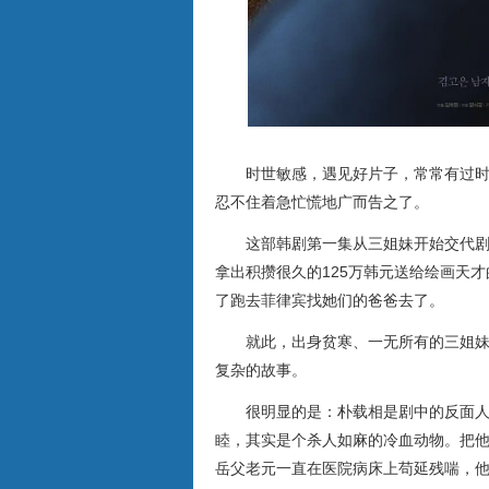
时世敏感，遇见好片子，常常有过
忍不住着急忙慌地广而告之了。
这部韩剧第一集从三姐妹开始交代
拿出积攒很久的125万韩元送给绘画天
了跑去菲律宾找她们的爸爸去了。
就此，出身贫寒、一无所有的三姐
复杂的故事。
很明显的是：朴载相是剧中的反面
睦，其实是个杀人如麻的冷血动物。把
岳父老元一直在医院病床上苟延残喘，