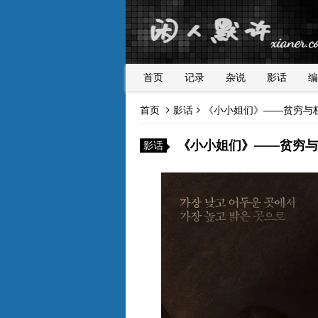
首页
记录
杂说
影话
编
首页
影话
《小小姐们》——贫穷与
《小小姐们》——贫穷与
影话