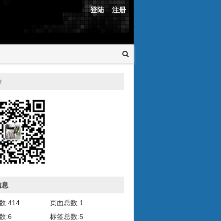
登陆
注册
号
信息
:414
页面总数:1
数:6
标签总数:5