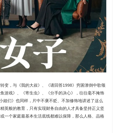
转变，与《我的大叔》、《请回答1998》穷困潦倒中歌颂
鱿鱼游戏》、《寄生虫》、《分手的决心》，往往毫不掩饰
小小姐们》也同样，片中不褒不贬、不加修饰地讲述了这么
到精英般的教育，只有实现财务自由的人才具备坚持正义坚
人或一个家庭最基本生活底线都难以保障，那么人格、品格