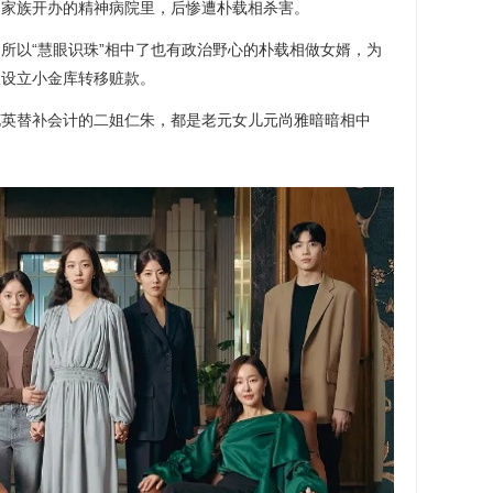
氏家族开办的精神病院里，后惨遭朴载相杀害。
所以“慧眼识珠”相中了也有政治野心的朴载相做女婿，为
查设立小金库转移赃款。
花英替补会计的二姐仁朱，都是老元女儿元尚雅暗暗相中