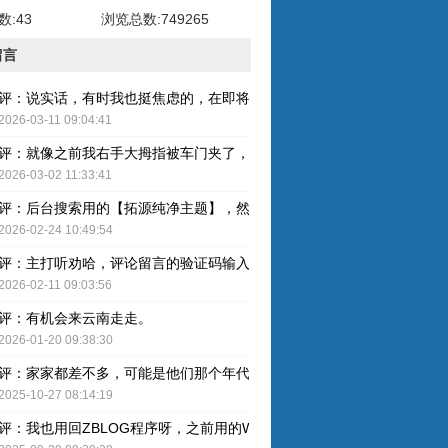
:43
浏览总数:749265
留言
评：说实话，有时我也挺焦虑的，在即将奔五的年纪，健康才是最重要的
2026-03-11 09:04:41
评：就像之前我右手大拇指被车门夹了，整个指甲黑了，最后整个指甲盖
2026-03-02 11:33:41
评：后台搜索用的【拓源纯净主题】，然后简单配图就OK了。
2026-02-24 10:49:54
评：主打听劝哈，评论留言的验证码输入已取消，感谢建议哈！
2026-02-11 09:03:56
评：有机会来云南走走。
2026-01-20 09:38:30
评：家家都差不多，可能是他们那个年代人的特色吧。
2025-10-27 08:14:19
评：我也用回ZBLOG程序呀，之前用的WP还是有点难用的，主要后台操作的卡顿感