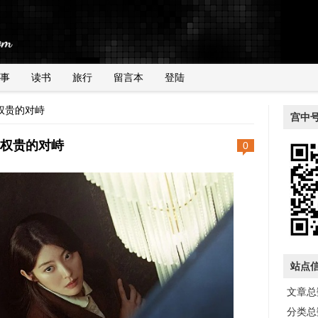
事
读书
旅行
留言本
登陆
权贵的对峙
宫中
权贵的对峙
0
站点
文章总数
分类总