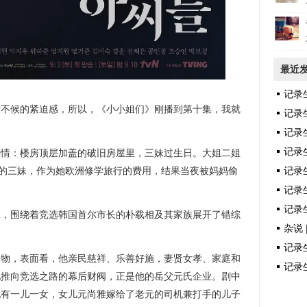
最近
记录
时不候的紧迫感，所以，《小小姐们》刚播到第十集，我就
记录
记录
记录
剧情：楼房顶层加盖的破旧房屋里，三妹过生日。大姐二姐
记录
才的三妹，作为她欧洲修学旅行的费用，结果当夜被妈妈偷
记录生
记录生
妹，围绕着竞选韩国首尔市长的朴载相及其家族展开了错综
杂说 
记录生
人物，表面看，他亲民慈祥、乐善好施，妻贤女孝、家庭和
记录生
他推向竞选之路的幕后财阀，正是他的岳父元氏企业。剧中
他有一儿一女，女儿元尚雅嫁给了老元的司机兼打手的儿子