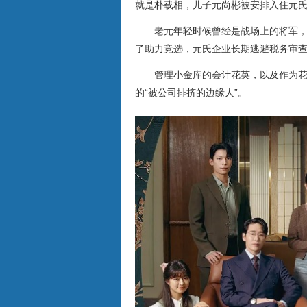
就是朴载相，儿子元尚彬被安排入住元
老元年轻时候曾经是战场上的将军，
了助力竞选，元氏企业长期逃避税务审
管理小金库的会计花英，以及作为
的“被公司排挤的边缘人”。