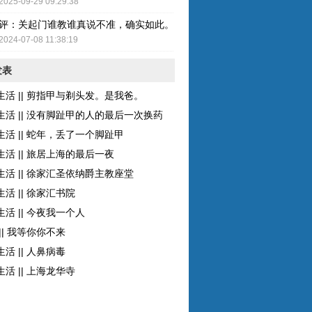
2025-09-29 09:29:38
评：关起门谁教谁真说不准，确实如此。而且现在的女性比较独立了，至
2024-07-08 11:38:19
发表
生活 || 剪指甲与剃头发。是我爸。
生活 || 没有脚趾甲的人的最后一次换药
生活 || 蛇年，丢了一个脚趾甲
生活 || 旅居上海的最后一夜
生活 || 徐家汇圣依纳爵主教座堂
活 || 徐家汇书院
活 || 今夜我一个人
|| 我等你你不来
活 || 人鼻病毒
活 || 上海龙华寺