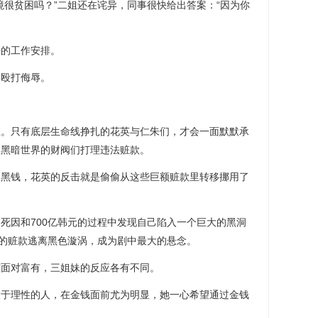
境很贫困吗？”二姐还在诧异，同事很快给出答案：“因为你
平的工作安排。
的殴打侮辱。
。
欲。只有底层生命线挣扎的花英与仁朱们，才会一面默默承
为黑暗世界的财阀们打理违法赃款。
的黑钱，花英的反击就是偷偷从这些巨额赃款里转移挪用了
死因和700亿韩元的过程中发现自己陷入一个巨大的黑洞
中的赃款逃离黑色漩涡，成为剧中最大的悬念。
穷面对富有，三姐妹的反应各有不同。
大于理性的人，在金钱面前尤为明显，她一心希望通过金钱