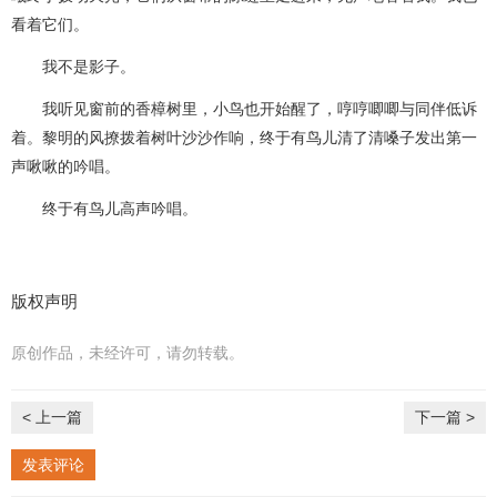
看着它们。
我不是影子。
我听见窗前的香樟树里，小鸟也开始醒了，哼哼唧唧与同伴低诉
着。黎明的风撩拨着树叶沙沙作响，终于有鸟儿清了清嗓子发出第一
声啾啾的吟唱。
终于有鸟儿高声吟唱。
版权声明
原创作品，未经许可，请勿转载。
< 上一篇
下一篇 >
发表评论