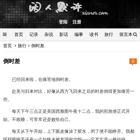
登陆
注册
首页
记录
杂说
影话
编事
读书
旅行
留言本
首页
旅行
倒时差
登陆
倒时差
0
已经回来啦，在痛苦地倒时差。
赴美与归来对比，好像从西方飞回来之后的时差倒得更加痛苦一
些。
每天下午三点正是美国西雅图午夜十二点，我的煎熬便正式开
始。不敢睡，可常常还是败给自己。
每天从下午开始，上下眼皮像涂了胶水，闭了便不能睁开。我都
怀疑眼睫毛还有一个始终未被发现的功能——它其实是一根拉链。