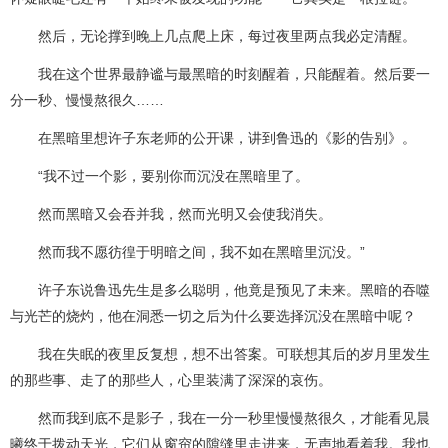
然后，无论撑到晚上几点爬上床，每过夜里两点我必定清醒。
我在这个世界最静谧与最黑暗的时刻醒着，只能醒着。然后要一
分一秒、慢慢熬很久……
在黑暗里想许子东老师的公开课，讲到鲁迅的《影的告别》。
“我不过一个影，要别你而沉没在黑暗里了。
然而黑暗又会吞并我，然而光明又会使我消失。
然而我不愿彷徨于明暗之间，我不如在黑暗里沉没。”
许子东说鲁迅先生是多么聪明，他竟是预见了未来。黑暗的吞噬
与光芒的烧灼，他在洞悉一切之后为什么要选择沉没在黑暗中呢？
我在失眠的夜里反复想，想不出答案。可联想其后的岁月里发生
的那些事、走了的那些人，心里装满了深深的哀伤。
然而我到底不是影子，我在一分一秒里慢慢熬很久，才能看见晨
曦终于拨动天光，它们从窗帘的隙缝里走进来，无声地看着我。我也