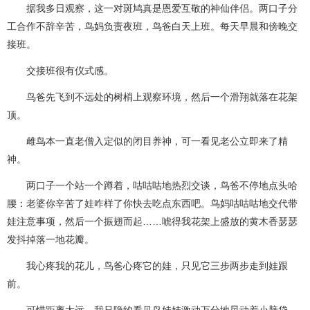
据我多日观察，这一对斑鸠真是恩爱互敬的神仙伴侣。两口子分
工合作不辞辛苦，鸟妈负责夜班，鸟爸白天上班。每天早晨和傍晚交
接班。
交接班很有仪式感。
鸟爸先飞到不远处的树梢上观察环境，然后一个滑翔就落在花架
顶。
雌鸟本一直老僧入定似的闭目养神，可一看见老公立即来了精
神。
两口子一个站一个蹲着，咕咕咕地热烈交谈，鸟爸不停地点头哈
腰：老婆你辛苦了娃咋样了你快去吃点东西吧。鸟妈咕咕咕地交代带
娃注意事项，然后一个振翅而起……唬得我花架上盛放的黄木香瑟瑟
发抖掉落一地花瓣。
我心疼我的花儿，鸟爸心疼它的娃，只见它三步两步走到娃跟
前。
可惜距离太远，我只隐约看见鸟娃娃激动万分地晃动着小脑袋。