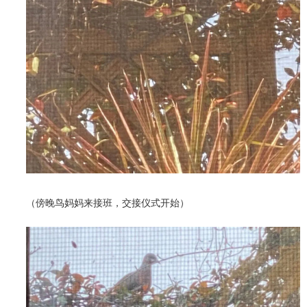
（傍晚鸟妈妈来接班，交接仪式开始）