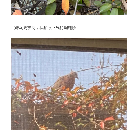
（雌鸟更护窝，我拍照它气得煽翅膀）