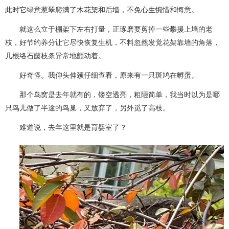
此时它绿意葱翠爬满了木花架和后墙，不免心生惋惜和悔意。
就这么立于棚架下左右打量，正琢磨要剪掉一些攀援上墙的老
枝，好节约养分让它尽快恢复生机，不料忽然发觉花架靠墙的角落，
几根络石藤枝条异常地颤动着。
好奇怪。我仰头伸颈仔细查看，原来有一只斑鸠在孵蛋。
那个鸟窝是去年就有的，镂空透亮，粗陋简单，我当时以为是哪
只鸟儿做了半途的鸟巢，又放弃了，另外觅了高枝。
难道说，去年这里就是育婴室了？