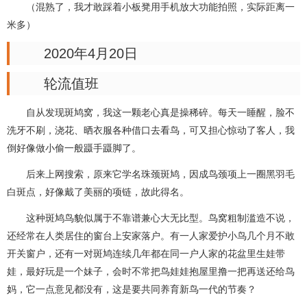
（混熟了，我才敢踩着小板凳用手机放大功能拍照，实际距离一
米多）
2020年4月20日
轮流值班
自从发现斑鸠窝，我这一颗老心真是操稀碎。每天一睡醒，脸不
洗牙不刷，浇花、晒衣服各种借口去看鸟，可又担心惊动了客人，我
倒好像做小偷一般蹑手蹑脚了。
后来上网搜索，原来它学名珠颈斑鸠，因成鸟颈项上一圈黑羽毛
白斑点，好像戴了美丽的项链，故此得名。
这种斑鸠鸟貌似属于不靠谱兼心大无比型。鸟窝粗制滥造不说，
还经常在人类居住的窗台上安家落户。有一人家爱护小鸟几个月不敢
开关窗户，还有一对斑鸠连续几年都在同一户人家的花盆里生娃带
娃，最好玩是一个妹子，会时不常把鸟娃娃抱屋里撸一把再送还给鸟
妈，它一点意见都没有，这是要共同养育新鸟一代的节奏？