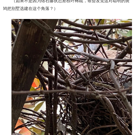
（如果不是因为络石藤状态差枝叶稀疏，谁会发觉这对聪明的斑
鸠把别墅选建在这个角落？）