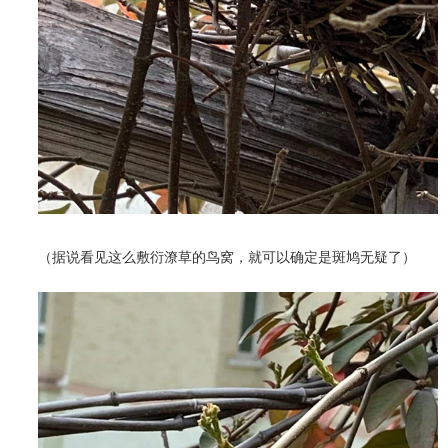
（据说看见这么敷衍潦草的鸟窝，就可以确定是斑鸠无疑了）