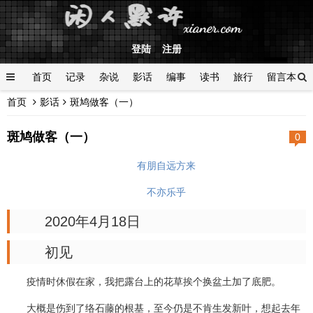
登陆
注册
首页
记录
杂说
影话
编事
读书
旅行
留言本
首页
影话
斑鸠做客（一）
登陆
斑鸠做客（一）
0
有朋自远方来
不亦乐乎
2020年4月18日
初见
疫情时休假在家，我把露台上的花草挨个换盆土加了底肥。
大概是伤到了络石藤的根基，至今仍是不肯生发新叶，想起去年