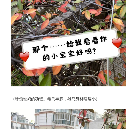
（珠颈斑鸠的项链。雌鸟丰腴，雄鸟身材略瘦小）