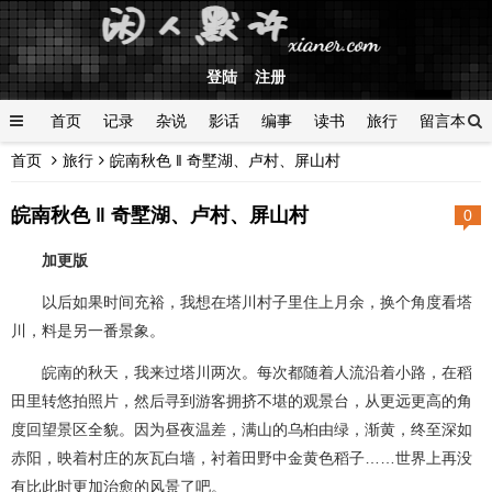
登陆
注册
首页
记录
杂说
影话
编事
读书
旅行
留言本
首页
旅行
皖南秋色 ‖ 奇墅湖、卢村、屏山村
登陆
皖南秋色 ‖ 奇墅湖、卢村、屏山村
0
加更版
以后如果时间充裕，我想在塔川村子里住上月余，换个角度看塔
川，料是另一番景象。
皖南的秋天，我来过塔川两次。每次都随着人流沿着小路，在稻
田里转悠拍照片，然后寻到游客拥挤不堪的观景台，从更远更高的角
度回望景区全貌。因为昼夜温差，满山的乌桕由绿，渐黄，终至深如
赤阳，映着村庄的灰瓦白墙，衬着田野中金黄色稻子……世界上再没
有比此时更加治愈的风景了吧。