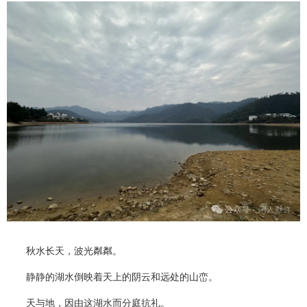
秋水长天，波光粼粼。
静静的湖水倒映着天上的阴云和远处的山峦。
天与地，因由这湖水而分庭抗礼。