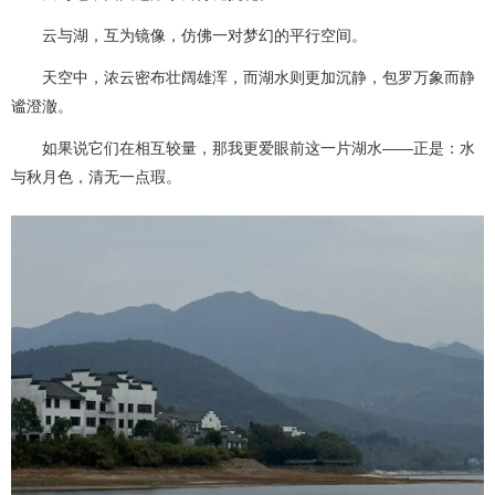
云与湖，互为镜像，仿佛一对梦幻的平行空间。
天空中，浓云密布壮阔雄浑，而湖水则更加沉静，包罗万象而静
谧澄澈。
如果说它们在相互较量，那我更爱眼前这一片湖水——正是：水
与秋月色，清无一点瑕。