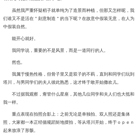
虽然我严重怀疑稻子就单纯为了造景而种植，但那又怎样呢，我
们谁又不是活在＂刻意制造＂的当下呢？在故意中假装无意，在人为
中假装自然。
能开心就好。
我同学说，重要的不是风景，而是一道同行的人。
然也。
我属于慢热性格，但骨子里又是双子的不羁，直到和同学们玩到
塔川，与男同学们的夫人彼此熟悉，这才终于敢开始撒欢儿。
不过据我观察，甭管什么星座，其他几位同学和夫人们也大抵和
我一样。
重点表现在拍照合影上：之前无论是单独拍、双人照还是集体
照，大家都一本正经循规蹈矩地摆拍，等从塔川开始，终于ｏｐｅｎ
起来放浪了形骸。