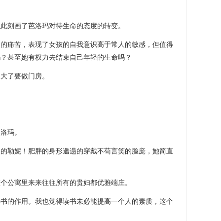
以此刻画了芭洛玛对待生命的态度的转变。
鱼的痛苦，表现了女孩的自我意识高于常人的敏感，但值得
吗？甚至她有权力去结束自己年轻的生命吗？
长大了要做门房。
芭洛玛。
眼的勒妮！肥胖的身形邋遢的穿戴不苟言笑的脸庞，她简直
整个公寓里来来往往所有的贵妇都优雅端庄。
读书的作用。我也觉得读书未必能提高一个人的素质，这个
。