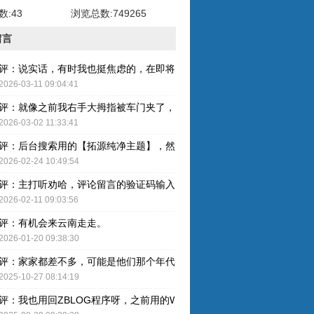
:43
浏览总数:749265
留言
评：说实话，有时我也挺焦虑的，在即将奔五的年纪，健康才是最重要的
2026-03-11 09:04:41
评：就像之前我右手大拇指被车门夹了，整个指甲黑了，最后整个指甲盖
2026-03-02 11:33:41
评：后台搜索用的【拓源纯净主题】，然后简单配图就OK了。
2026-02-24 10:49:54
评：主打听劝哈，评论留言的验证码输入已取消，感谢建议哈！
2026-02-11 09:03:56
评：有机会来云南走走。
2026-01-20 09:38:30
评：家家都差不多，可能是他们那个年代人的特色吧。
2025-10-27 08:14:19
评：我也用回ZBLOG程序呀，之前用的WP还是有点难用的，主要后台操作的卡顿感