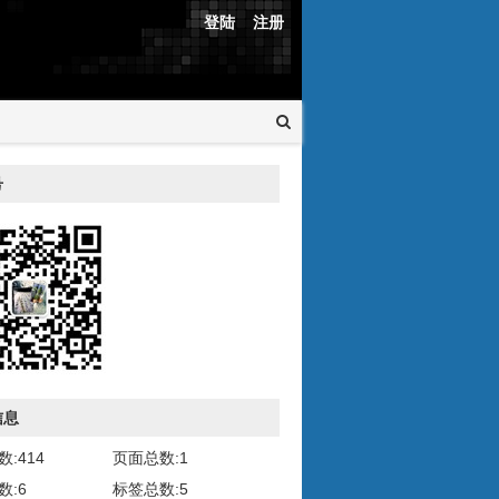
登陆
注册
号
信息
:414
页面总数:1
数:6
标签总数:5