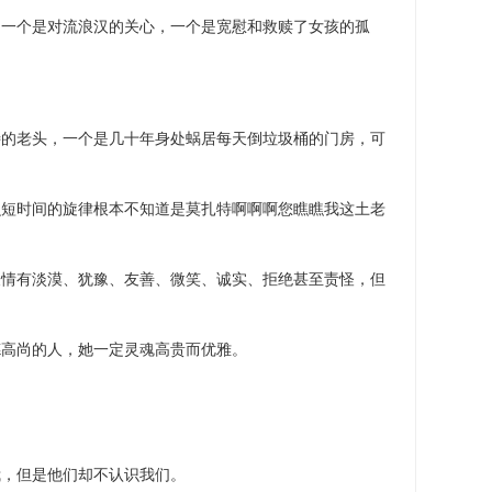
，一个是对流浪汉的关心，一个是宽慰和救赎了女孩的孤
。
特的老头，一个是几十年身处蜗居每天倒垃圾桶的门房，可
么短时间的旋律根本不知道是莫扎特啊啊啊您瞧瞧我这土老
表情有淡漠、犹豫、友善、微笑、诚实、拒绝甚至责怪，但
德高尚的人，她一定灵魂高贵而优雅。
我，但是他们却不认识我们。