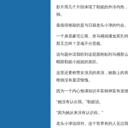
影片用几个片段体现了勒妮的外冷内热
独。
最值得推敲的是与日籍老头小津的约会
一个身居豪宅公寓、坐马桶就播放莫扎
那又怎样？灵魂不分贵贱。
说句题外话我听到这屁股刚粘到马桶那
帽跟勒妮小姐姐的差距。
这里还要称赞女演员的表演，她脸上的
唯独没有羞涩惭愧。
因为一个内心饱满知识丰富精神富有道
“她没有认出我。”勒妮说。
“因为她从来没有认识你。”
老头小津说得对。这个世界有的人见过