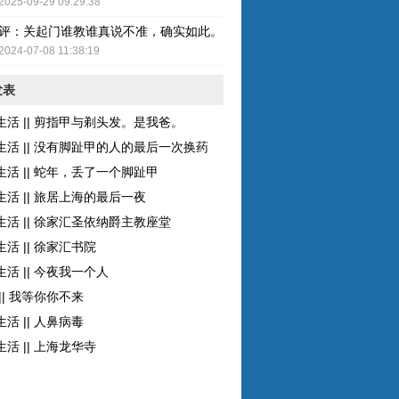
2025-09-29 09:29:38
评：关起门谁教谁真说不准，确实如此。而且现在的女性比较独立了，至
2024-07-08 11:38:19
发表
生活 || 剪指甲与剃头发。是我爸。
生活 || 没有脚趾甲的人的最后一次换药
生活 || 蛇年，丢了一个脚趾甲
生活 || 旅居上海的最后一夜
生活 || 徐家汇圣依纳爵主教座堂
活 || 徐家汇书院
活 || 今夜我一个人
|| 我等你你不来
活 || 人鼻病毒
活 || 上海龙华寺