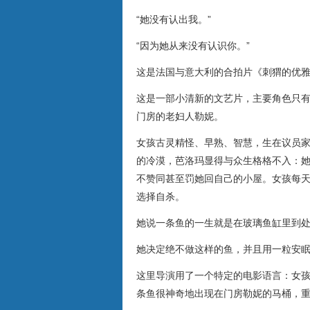
“她没有认出我。”
“因为她从来没有认识你。”
这是法国与意大利的合拍片《刺猬的优
这是一部小清新的文艺片，主要角色只
门房的老妇人勒妮。
女孩古灵精怪、早熟、智慧，生在议员
的冷漠，芭洛玛显得与众生格格不入：
不赞同甚至罚她回自己的小屋。女孩每
选择自杀。
她说一条鱼的一生就是在玻璃鱼缸里到
她决定绝不做这样的鱼，并且用一粒安眠
这里导演用了一个特定的电影语言：女
条鱼很神奇地出现在门房勒妮的马桶，