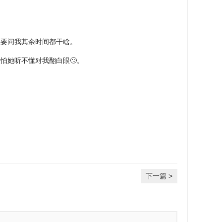
总要问我其余时间都干啥。
怕她听不懂对我翻白眼🙄。
下一篇 >