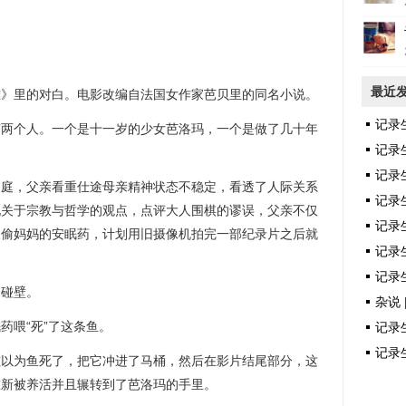
最近
雅》里的对白。电影改编自法国女作家芭贝里的同名小说。
记录
有两个人。一个是十一岁的少女芭洛玛，一个是做了几十年
记录
记录
家庭，父亲看重仕途母亲精神状态不稳定，看透了人际关系
记录
她关于宗教与哲学的观点，点评大人围棋的谬误，父亲不仅
记录
天偷妈妈的安眠药，计划用旧摄像机拍完一部纪录片之后就
记录生
记录生
处碰壁。
杂说 
药喂“死”了这条鱼。
记录生
记录生
孩以为鱼死了，把它冲进了马桶，然后在影片结尾部分，这
重新被养活并且辗转到了芭洛玛的手里。