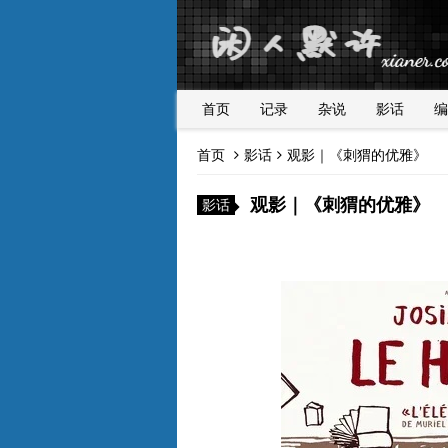
首页
记录
杂说
影话
编
首页
影话
观影｜《刺猬的优雅》
观影｜《刺猬的优雅》
影话