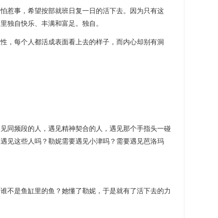
是怕惹事，希望按部就班日复一日的活下去。因为只有这
界里独自快乐、丰满和富足。独自。
重性，每个人都活成表面看上去的样子，而内心却别有洞
遇见同频段的人，遇见精神契合的人，遇见那个手指头一碰
要遇见这些人吗？勒妮需要遇见小津吗？需要遇见芭洛玛
。谁不是鱼缸里的鱼？她懂了勒妮，于是就有了活下去的力