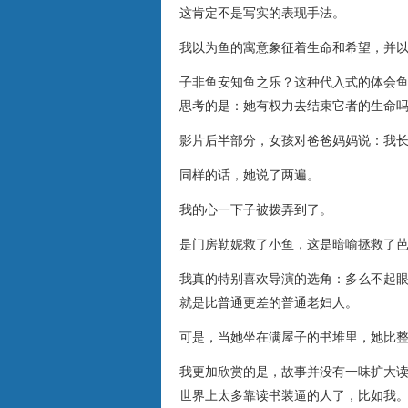
这肯定不是写实的表现手法。
我以为鱼的寓意象征着生命和希望，并
子非鱼安知鱼之乐？这种代入式的体会
思考的是：她有权力去结束它者的生命
影片后半部分，女孩对爸爸妈妈说：我
同样的话，她说了两遍。
我的心一下子被拨弄到了。
是门房勒妮救了小鱼，这是暗喻拯救了
我真的特别喜欢导演的选角：多么不起
就是比普通更差的普通老妇人。
可是，当她坐在满屋子的书堆里，她比
我更加欣赏的是，故事并没有一味扩大
世界上太多靠读书装逼的人了，比如我