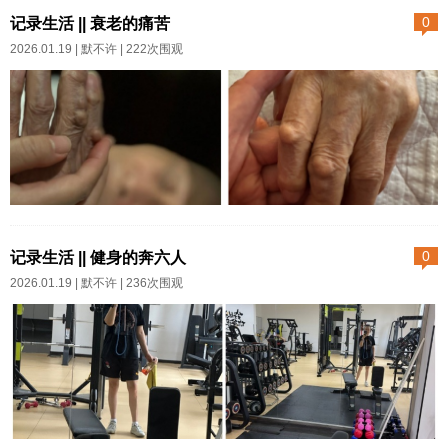
退让一步，达成一致意见。——
记录生活 || 衰老的痛苦
0
《杀死一只知更鸟》人类进入文
2026.01.19 |
默不许
| 222次围观
明社会，那不是你死我活，而是
一个有分歧，然后协商，最后妥
协达成一致的社会。你死我活、
弱肉强食，那是最低级的形态。
如果父对子、强对弱、上对下，
只知道挥舞铁拳，对不起那说明
2025年9月10日我爸说哪想到人
他们比鸡狗虎狼高级不到哪里
老了会是这样呢。是啊，九十多
记录生活 || 健身的奔六人
0
去。2025年9月12日...
的人，耳背视力模糊，关节僵硬
2026.01.19 |
默不许
| 236次围观
无力，很多时候还伴随着疼痛。
老天造人，程序只设计到六七十
岁吧？不然为什么从三十多岁开
始一切体力精力身体里的钙镁锌
就持续流失呢。不然为什么从三
十岁开始容颜衰老呢。每一个超