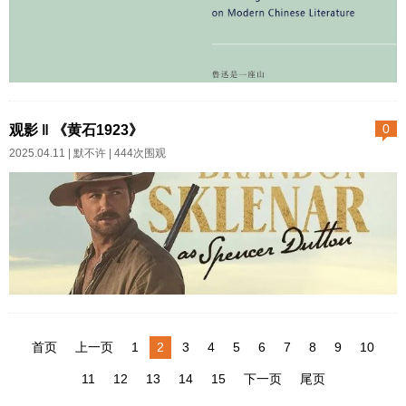
行。所以取退休金的程序是有固
接一刀，刀刀入肉，这是怀有多
定流程的：首先人肉跑三家的银
大的恨意？据说在大部分侦破事
行网点提取现金。这个任务可以
件中，凡老婆死于非命，丈夫首
在一天或几天...
先是最大的嫌疑人。剧情中，死
最近读许子东的《现代文学
者瑞秋的老公说，我不行满足不
课》。书里写到鲁迅的时候提
观影 ‖ 《黄石1923》
0
了她，所以只好默认她不断有一
到“启蒙”。说启蒙有两个意思。一
2025.04.11 |
默不许
| 444次围观
些不动感情的艳情外遇，不过我
个是说最早教育你的人，还有一
们始终是一个团队。你看人家老
种就是在我们学了很多东西之
公不是醋坛子，因为老婆到处睡
后，某天某个瞬间，有某个人或
顿起杀意？不可能，但他又说那
某件事或者一句话，我想可能还
女人毒舌。会不会某天对老公恶
会是一本书，啪嗒一下令我们醍
语相向，激怒对方起了杀意。也
醐灌顶， 把过去糊里糊涂的事情
《黄石1883》交代了达顿第一代
不...
猛然解悟了，想明白了，从此以
拓荒者在蒙大拿州的落户。随着
首页
上一页
1
2
3
4
5
6
7
8
9
10
后曾经崇拜的、深信不疑的东西
达顿家族的不断努力与扩张，他
摔碎了。当然以上都不是许先生
11
12
13
14
15
下一页
尾页
们成为镇子上最有实力的牧场
书里的原话，下面是书中原文：