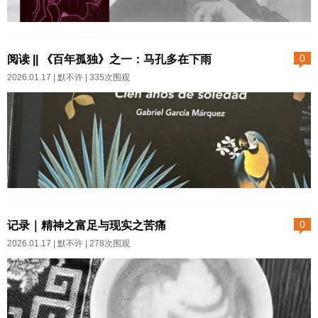
的长子何塞·阿尔卡蒂奥，代表着
哥伦比亚这片土地的最原生的一
2025年7月19日关于爱情鉴于这
代子孙。或者，我们也可以把他
部巨作的特殊性，我们还是要把
阅读 || 《百年孤独》之一：马孔多在下雨
0
们当作任何一个本土的原生的少
人物关系图拉出来。读纸质书的
2026.01.17 |
默不许
| 335次围观
数民族，比如印第安人，比如高
时候，我也是要把这张图打印了
山族，比如这里那里的。与那片
夹在书籍的扉页里，时不常取出
土地上蓬勃生长的树木花草豺狼
来对一对名字与关系。跟作家的
虎豹一样，他们从出生就属于，
写作顺序相反，我是先读《霍乱
他们拥有自己的语言和自己的生
时期的爱情》再读的《百年孤
活。我有时候会臆想，永远...
独》。我心说马尔克斯这个人到
2025年7月16日终于还是想记录
底谈过多少恋爱能把爱情写得如
一下，对于魔幻现实主义历史巨
记录｜精神之富足与现实之苦痛
0
此万紫千红，可是搜索作家生
著《百年孤独》，属于我自己的
2026.01.17 |
默不许
| 278次围观
平，他与妻子梅赛德斯厮守一
理解。早些年读原著，书中一代
生，厉害吧，这个写尽人间所有
又一代重复起的名字让人糊里糊
爱情的男人。对，今天聊《百年
涂。读不懂，就当是看了一个魔
孤独》里的爱情与性。丽贝卡与
幻故事，也像吃一个未熟的无花