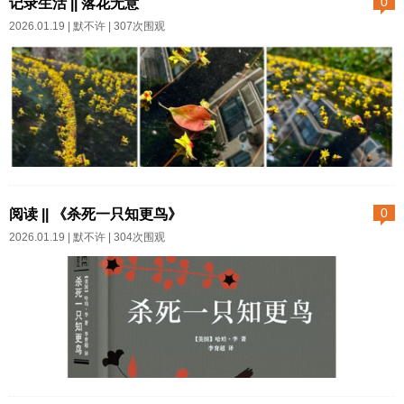
记录生活 || 落花无意
0
多，路遇很多事故。进到上海之
2026.01.19 |
默不许
| 307次围观
后情况有改善，感叹上海车主的
素质真不是一般的好。傍晚终于
顺利到达目的地。到楼下的孔乙
己酒家吃饭，花蛤嫩猪肝非常好
吃。鸡主要胜在火候，但是拌料
汁最重要。这家菜符合我们家口
2025年9月18日一场秋雨，好多
味，估计会经常来把菜谱都点了
栾树的小花落在树下的小车上。
阅读 || 《杀死一只知更鸟》
0
尝尝。另外服务员真是特勤快热
近距离拍摄，车窗的玻璃映衬着
2026.01.19 |
默不许
| 304次围观
心，打包吃剩的鸡肉时主动给我
一粒粒迷你花朵和背景里的居家
们送了另一种糟卤汁，说泡了又
高楼，就像故事里柔弱的小女孩
是另外一种味道。我主动大众了
在硬朗的暗黑世界渐渐颓靡枯
好评。...
萎。我们总是因为生命短暂而叹
息，但其实，盛开过的芳香，和
活得自由快乐才重要。...
你知道什么是妥协吗？是彼此都