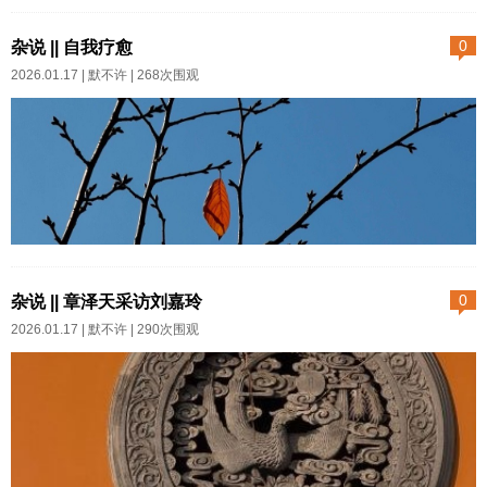
2025年9月10日奔六，脂包肌。
过七十岁的老头老太太都是一脸
记录一下。...
杂说 || 自我疗愈
0
褶子，像沟壑纵横的山川河流，
2026.01.17 |
默不许
| 268次围观
是岁月写在脸上的历史。活到一
百？活到一百二？活到一百五？
我看还是算了。活太久，姿态太
难看。该死的时候坦然去死，千
万别活成后辈们恶心厌恶的行走
的标本。...
人作为高级动物，虽然也有类似
于打猎之类的活动，但还是要首
杂说 || 章泽天采访刘嘉玲
0
先考虑松弛，不紧绷。紧张往往
2026.01.17 |
默不许
| 290次围观
令人过于认真，甚至高敏感。人
一旦沉重就幽默不起来，不好
玩。说了你们谁信，我放松自己
最好的方式就是开车，必须一个
人，听着音乐，去哪里不重要，