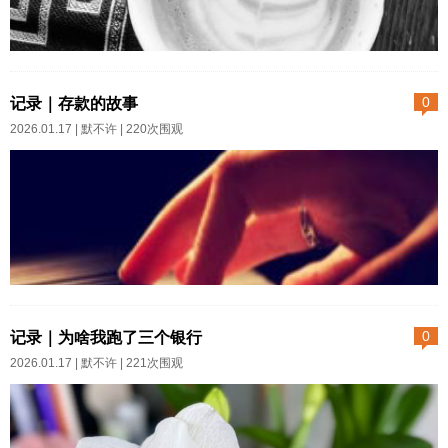
阿玛兰妲这一对姐妹，是老马笔
果，尝到了一丝甜味，却终究难
下的完全相反的两种女性。俩姊
以下咽。时隔数年，后知后觉的
2025年6月19日我最近在忙啥？
妹的...
我脑袋开窍了（要感谢理性类历
一句话精神世界很富足，现实生
记录｜存款的故事
0
史类书籍的开蒙）。今年追奈飞
活很纠结。请等我说给你听～范
2026.01.17 |
默不许
| 220次围观
推出的连续剧《百年孤独》，虽
大山公众号里开展一次《百年孤
然只有只看了第一季，我却茅塞
独》的读书活动。条件只有一
顿开了。后来进范大山跟读《百
个：根据他提供的链接买书，把
年孤独》群，重读原著——面对
购书信息发给他的服务号看，然
巨匠巨著，我十分期望在群里遇
后就进群开始学习。每天自己按
见所见略同的人。但是很遗憾...
进度阅读二十页，针对这些内
2025-04-30 15:36:18没想到存款
容，当晚，范大山老师在群里发
也有故事可以讲。话说三个银行
记录｜为啥我跑了三个银行
0
语音解读。范老师是谦谦君子，
取款之后，这个程序进行到存款
2026.01.17 |
默不许
| 221次围观
性情中人。卖的书不加价，讲的
这一环节。妈妈一边絮叨她这个
课全免费，甚至不会硬性要求朋
月预备金的安排，一边拿出一万
友圈打卡——你发朋友圈最好，
块钱和存折：她指着上面的数字