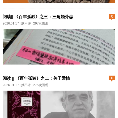
只要是远方。疗愈心灵恰似一键
章泽天做播客，采访刘嘉玲。刘
格式化重启，就像是一次久旱逢
嘉玲说的一句话深得我心，她说
阅读|| 《百年孤独》之三：三角婚外恋
0
甘霖的洗涤，就如同一场酣畅淋
关键要懂得爱自己，学会跟自己
2026.01.17 |
默不许
| 297次围观
漓的宿醉，就好比一个猛子扎进
相处，因为你在生活里做到不依
深水里，尘世的嘈杂忽然消声静
赖别人的话，你会强大很多。我
音……待我归来，大娘我仍旧拥
觉得每个女人年轻的时候都希望
有一个有趣的灵魂。...
自己小鸟依人，然后总有一部分
渐渐发觉靠人不如靠己，做爬藤
远不如成为一棵树，尽管在风雨
2025年7月23日作品的人物关系
里独自站得很苦，但假以时日总
图都是我从网络里找的。我自己
阅读 || 《百年孤独》之二：关于爱情
0
会长出坚实皮肉，迎风而立，自
会弄，可是天气太热我实在懒得
2026.01.17 |
默不许
| 275次围观
带气场。...
开电脑。但不论咱的阅读量多么
低，借图的行为是不对的。如果
图片所有者介意，请联系我。我
愿意致歉并删除。丽贝卡和老何