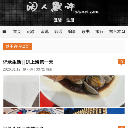
登陆
注册
首页
记录
杂说
影话
编事
读书
旅行
留言本
登陆
默不许 第2页
记录生活 || 进上海第一天
0
2026.01.19 |
默不许
| 337次围观
2025年10月5日长假第四天一路
上也全是车。随意变道的车太