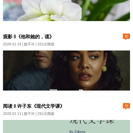
不发老师也并不要求截图朋友圈
说，加上这一万，这里一共就是
求证。我说他是谦谦君子，还因
整整十万了哦。八十多岁的老太
为一件事：他讲课的语音可以被
太，这一刻的喜悦溢于言表——
2025-04-23 15:29:38我感冒了，
下...
表面看皱纹都提到眉梢了。我忽
咳嗽，连续十几个一连串一口气
观影 ‖《他和她的，谎》
0
然觉得自己才是个坏人，上一篇
地咳，仿佛呕心沥血非要把肺里
2026.01.14 |
默不许
| 331次围观
公号写得刻薄了。如果，一个老
的什么东西弄出来，甚至有几次
人她的快乐就是数钱，用她白白
必须绷住盆底肌和腹肌。这种病
净净的小胖手把一叠钞票一弯，
症上午轻下午重。所以当我妈问
然后灵活地一页一页地翻检，我
我能不能去银行帮取退休金，我
还奢望什么给她开通网银，我好
满口答应说我行。是的，今天聊
像也没脸为了...
的不是病，但无论想说啥，我都
第一集开局就死了一个女人。密
要先陈述一下基本面：我爸是政
林深处，一个美丽的女人裸露着
阅读 ‖ 许子东《现代文学课》
0
府部门的退休人员，退休金分别
仰面瘫死在自己的轿车上，经警
2026.01.11 |
默不许
| 291次围观
在建行和交行两个银行。我妈他
方初步勘测，她于某种激情活动
们医院的退休社保卡都在工商银
之后遭刺40刀。凶手是谁？一刀