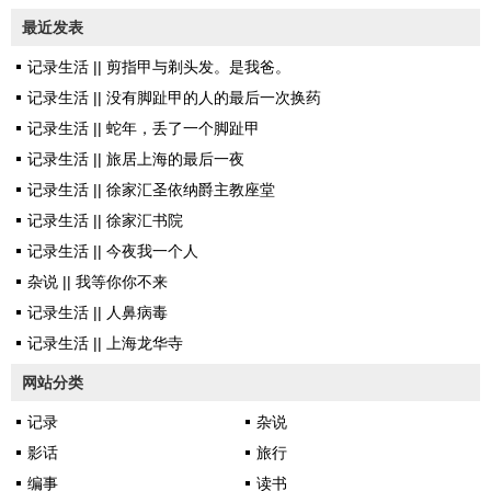
主。《黄石1923》主要分四条主
这样的一个火花，在禅宗叫棒
最近发表
线穿插叙事。一个仍然是原住民
喝。东西还在，你看不见，划一
印第安人。达顿家族则岔分为两
记录生活 || 剪指甲与剃头发。是我爸。
个火，山洞里的东西就全看见
支：守护牧场的老达顿夫妇及其
记录生活 || 没有脚趾甲的人的最后一次换药
了。山洞里的一个火光，就像柏
儿子是一支，另外一条故事线是
记录生活 || 蛇年，丢了一个脚趾甲
拉图的洞穴...
侄子斯宾塞。这两支故事线用了
记录生活 || 旅居上海的最后一夜
两季的时间才磨磨蹭蹭聚集在达
记录生活 || 徐家汇圣依纳爵主教座堂
顿牧场，然后非常戏剧化的一通
记录生活 || 徐家汇书院
干，爽歪歪。尽管我觉得有点狗
记录生活 || 今夜我一个人
尾续貂并且推进速度太慢，但因
杂说 || 我等你你不来
为编剧太能编故事以至于完全不
记录生活 || 人鼻病毒
影响观感。第一集第一条画外
记录生活 || 上海龙华寺
音：“暴力一直跟随着这个家庭...
网站分类
记录
杂说
影话
旅行
编事
读书