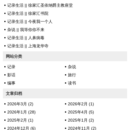
记录生活 || 徐家汇圣依纳爵主教座堂
不出预料还是很动心很动容，控
记录生活 || 徐家汇书院
制不住泪水。隐入尘烟是一部小
记录生活 || 今夜我一个人
制作大内涵的电影。小制作当然
杂说 || 我等你你不来
是指除了海清之外没有大明星，
记录生活 || 人鼻病毒
导演根本就不想用明星流量为他
记录生活 || 上海龙华寺
的作品助力，我私心认为这是导
演内心深处的骄傲，以及对流量
网站分类
的不屑。关于大内涵，影片中有
记录
杂说
很多...
影话
旅行
编事
读书
文章归档
2026年3月 (2)
2026年2月 (1)
2026年1月 (28)
2025年4月 (5)
2025年2月 (1)
2025年1月 (2)
2024年12月 (6)
2024年11月 (2)