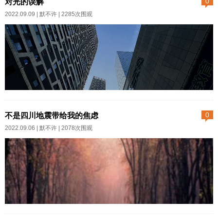
对光的误解
0
娃从外面桌子撤进屋里和我拼
2022.09.09 |
默不许
| 2285次围观
桌。男人倒很礼貌的询问我是不
是一个人，老婆挤进来一把把闺
女薅进来塞进墙边，坐定之后就
开始聊天，话像桌上的大煮干丝
一样密。大概要买房，或许今天
下午就看了不少房型，说哪里哪
这是昨天傍晚时分，从健身房出
里是老破旧，哪里哪里新建不到
来走自动扶梯的时候拍下的照
不是四川地震带给我的焦虑
0
十年，还有哪儿的样板间也不
片。当时已是夕阳西斜，下行的
2022.09.06 |
默不许
| 2078次围观
错，我猜那一定是期房。女人说
阶梯上站着一位黑衣女子，她身
一处房子就停顿一秒扭脸看男
后的阳光以及周围商铺玻璃门折
人，不等他呜呜咽咽把面条吞下
射的光束，在她瘦长的身形周围
去她就开始聊下一处。我听她并
制造出一种朦胧虚幻的光影，我
不对户型构造或小区环境有什么
立于扶梯下方，从这个角度仰
看法，只不过一套房一套房子报
望，仿佛并没有人没有肉身实
夜里失眠，刷新浪微博里四川消
房价，千万...