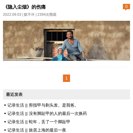
体，只要一个模糊不清的轮廓，
息。 昨天四川发生6.8级地震，成
《隐入尘烟》的伤痛
0
随着扶梯缓慢飘移，显得神秘梦
都也有波及到。 朋友说到底是服
2022.09.03 |
默不许
| 2394次围观
幻。天使降临？我打开手机拍摄
从疫情管控在家静默不出门，还
功能的那一刻还在想，穿黑色衣
是跑出去避险。 深夜想起她的
服的应该是地狱天使吧。结果等
话，心里难受得要命。 微博成都
抬头，那个让我迷惑的影像却消
人发消息是有人跑下楼的，结果
失了。扶梯上只是站着一个女
到了一楼发现，紧急安全通道被
子，一个普普通通的黑衣黑裤瘦
人从外面锁死了——房倒屋塌的
前几天看了电影《隐入尘烟》。
高个女生。有...
地震难道不更加危险紧急吗？就
朋友向我推荐这部电影的时候，
1
像春天的上海……很多荒谬却不
我说我不喜欢歌颂苦难，尤其对
能多说。 国人分两类，一类是管
那种从困苦艰辛的生活中非要提
最近发表
控疫情的群体，另一类是配合防
炼出一些正能量的作品，我好像
疫的群体。这两类人怎么如此互
记录生活 || 剪指甲与剃头发。是我爸。
有一点偏执的抵触，所以又拖拖
相不信任了...
记录生活 || 没有脚趾甲的人的最后一次换药
拉拉过了两天才看。然而我就知
记录生活 || 蛇年，丢了一个脚趾甲
道我会落泪！尽管我一再给自己
记录生活 || 旅居上海的最后一夜
心理暗示，一定要控制情绪，但