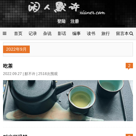
登陆
注册
首页
记录
杂说
影话
编事
读书
旅行
留言本
登陆
2022年9月
吃茶
2
2022.09.27 |
默不许
| 2518次围观
晚饭吃富春的葱油面。天上开始
零星滴答下小雨，有一对夫妇带