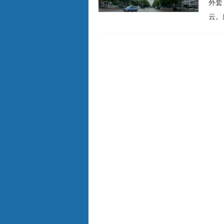
外套
云。
至热
眼见
笼罩