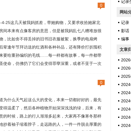
记录生
0
网站
23-4-25这几天被我妈抓差，带她购物，又要求收拾她家北
记录
房间本来有点像客房的意思，但是被我妈乱七八糟堆放很
影话
物，比如舍不得丢掉的旧书旧衣服被絮，换季的电扇烤
编事
后辈逢年节拜访送的红酒和各种补品，还有降价打折囤积
文章
来要给重孙编织的毛线……每一样都有故事，每一件都带
2026
圣使命，仿佛扔了它们会变得罪孽深重，或者不亚于一次
2026
性的ge xin ……所以这不是什么断舍离。我不过是爬高就
2025
床底，把多年的积尘擦拭干净，然后叠摞起来归置齐整，
0
2024
先无处下脚的小屋终于有了辗转腾...
2024
道为什么天气起这么大的变化，本来一切都好好的，最先
2024
变得温柔了，然后各种植物开始深深浅浅的绿，后来，有
2024
赏的时候，路上的行人渐渐多起来，大家再不像寒冬那样
2024
地抄着袖子缩着脖子，走远路的人，一件一件脱去厚重的
2024