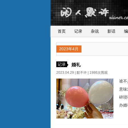
首页
记录
杂说
影话
编
2023年4月
记录
婚礼
2023.04.29 |
默不许
| 1986次围观
谁不
意味
碎琐
办婚