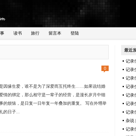
事
读书
旅行
留言本
登陆
最近
记录
0
记录
记录
是因缘生爱，谁不是为了深爱而互托终生……如果说结婚
记录
爱情的绑定，那么相守是一辈子的经营，是漫长岁月中细
记录
事的烦恼，是日复一日年复一年叠加的重复。 写在外甥举
记录生
礼的日子...
记录生
杂说 
记录生