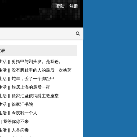
登陆
注册
发表
生活 || 剪指甲与剃头发。是我爸。
生活 || 没有脚趾甲的人的最后一次换药
生活 || 蛇年，丢了一个脚趾甲
生活 || 旅居上海的最后一夜
生活 || 徐家汇圣依纳爵主教座堂
活 || 徐家汇书院
活 || 今夜我一个人
|| 我等你你不来
活 || 人鼻病毒