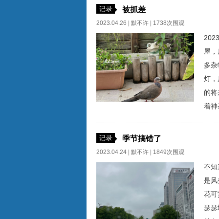
记录
被抓差
2023.04.26 |
默不许
| 1738次围观
20
屋，
多杂
灯，
的将
着神
历史
低蹲
记录
季节搞错了
使原
2023.04.24 |
默不许
| 1849次围观
不知
是风
花可
瑟瑟