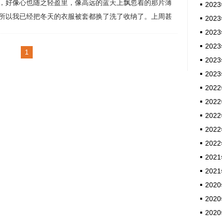
，好像心也随之轻盈里，像高远的蓝天上飘忽着的那片薄
2023
所以我已经把冬天的衣服被套都换了洗了收纳了。上周甚
2023
得我一身短袖T恤和牛仔短裤的打扮。然后怎么就变冷了。
2023
它冷了脸色，阴沉的，一道道暗灰色墨汁铺天盖地涂抹了
2023
1
下来，隔断了阳光的热情。周六晚上下高速刚进...
2023
2023
2022
2022
2022
2022
2022
2021
2021
2020
2020
2020