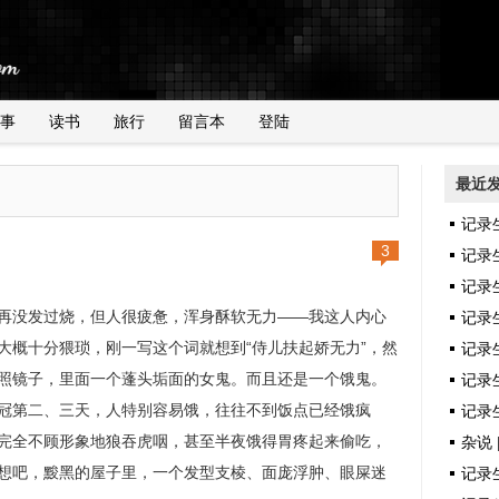
事
读书
旅行
留言本
登陆
最近
记录
3
记录
记录
再没发过烧，但人很疲惫，浑身酥软无力——我这人内心
记录
大概十分猥琐，刚一写这个词就想到“侍儿扶起娇无力”，然
记录
照镜子，里面一个蓬头垢面的女鬼。而且还是一个饿鬼。
记录生
冠第二、三天，人特别容易饿，往往不到饭点已经饿疯
记录生
完全不顾形象地狼吞虎咽，甚至半夜饿得胃疼起来偷吃，
杂说 
想吧，黢黑的屋子里，一个发型支棱、面庞浮肿、眼屎迷
记录生