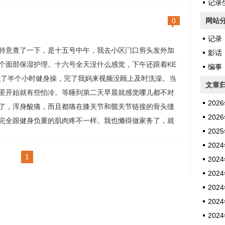
人，借着冰箱打开的微弱光照，在活吞一团血糊糊的生肉
记录生
说错了！重来——其实是吃老酸奶。十九号是我整个患病
0
网站
中最痛苦的一夜。这天开始鼻塞，因为呼吸不畅...
记录
特意查了一下，是十五号中午，我去小区门口剪头发外加
影话
个面部保湿护理。十六号全天没什么感觉，下午还跟着KE
编事
跳了半个小时健身操，完了我妈来视频没顾上及时洗澡。当
文章
里开始就有些怕冷。等睡到第二天早晨就感觉哪儿都不对
2026
了，浑身酸痛，而且都痛在膝关节和髋关节链接的骨头缝
2026
完全跟健身负重的肌肉疼不一样。我也懒得做家务了，就
2025
阳台的沙发上翻手机，嗓子开始嘤嘤做痒，接着眼泪在眼
2024
沁起来，仿佛受了天大的委屈说不得又忍不住。一量体
1
2024
然37.3°。傍晚体温最高，37,7°。...
2024
2024
2024
2024