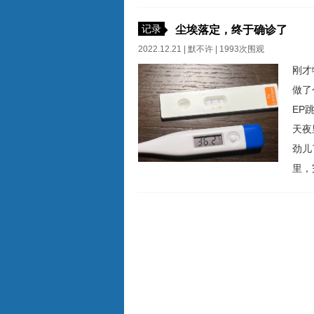
糊的
——
记录
尘埃落定，终于确诊了
过程
2022.12.21 |
默不许
| 1993次围观
刚才
做了
EP
天夜
劲儿
里，
瘫在
眶里
温，果