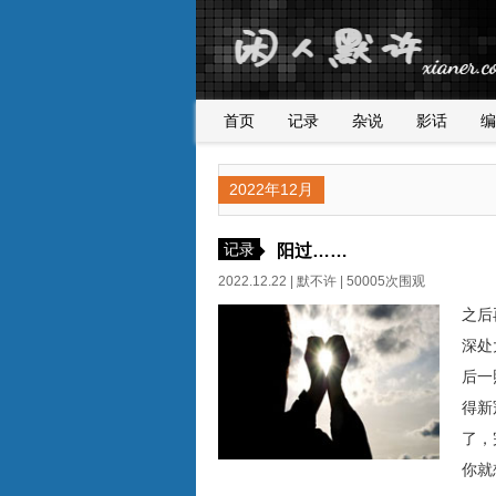
首页
记录
杂说
影话
编
2022年12月
记录
阳过……
2022.12.22 |
默不许
| 50005次围观
之后
深处
后一
得新
了，
你就