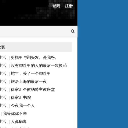
登陆
注册
发表
生活 || 剪指甲与剃头发。是我爸。
生活 || 没有脚趾甲的人的最后一次换药
生活 || 蛇年，丢了一个脚趾甲
生活 || 旅居上海的最后一夜
生活 || 徐家汇圣依纳爵主教座堂
活 || 徐家汇书院
活 || 今夜我一个人
|| 我等你你不来
活 || 人鼻病毒