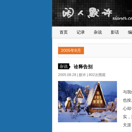
首页
记录
杂说
影话
编
2005年8月
杂说
诠释告别
2005.08.28 |
默许
| 802次围观
天
与我
也按
心
实，
天涯