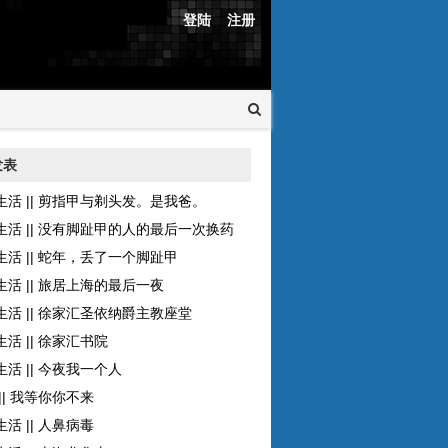
登陆
注册
发表
生活 || 剪指甲与剃头发。是我爸。
生活 || 没有脚趾甲的人的最后一次换药
生活 || 蛇年，丢了一个脚趾甲
生活 || 旅居上海的最后一夜
生活 || 徐家汇圣依纳爵主教座堂
活 || 徐家汇书院
活 || 今夜我一个人
|| 我等你你不来
活 || 人鼻病毒