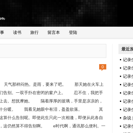
事
读书
旅行
留言本
登陆
最近
记录
0
记录
记录
气那样闷热。是雨，要来了吧。 那天她在火车上
记录
们告别。一双手扑在密闭的窗户上。 忍不住，我把手
记录
上去。想抚摩她。 隔着厚厚的玻璃，手里是凉凉的，
记录生
却十分暖。 我看见她眼中有泪，盈盈欲落。 其
记录生
这算什么告别呢。即使此生只此一次相逢，即便从此各自
杂说 
，这仍然算不得告别啊。 e时代啊，通讯那么便利。一
记录生