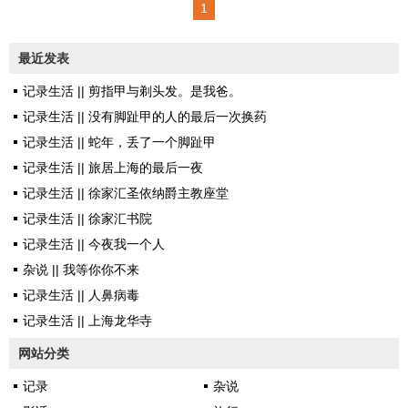
1
色大门。 你以后就跟着他。
里面没有人。右边是诺大的
最近发表
办公桌，桌面整洁无尘。对面是
记录生活 || 剪指甲与剃头发。是我爸。
一排木质沙发。一盆龟背竹，叶
记录生活 || 没有脚趾甲的人的最后一次换药
片葱茏肥大。隔不远的窗下，不
记录生活 || 蛇年，丢了一个脚趾甲
用猜，是我的办公桌，比大的那
记录生活 || 旅居上海的最后一夜
张尺寸稍小，正对着大门。一律
记录生活 || 徐家汇圣依纳爵主教座堂
是紫檀色。 我转脸看住甄
记录生活 || 徐家汇书院
姐。 她说要不你先跟我到人
记录生活 || 今夜我一个人
事处坐坐，大概他今天都不会来
杂说 || 我等你你不来
了。 我欣然从命：正好你给
记录生活 || 人鼻病毒
我介绍介绍我师傅吧，我第一天
记录生活 || 上海龙华寺
上班，有哪些注意事项啊。
甄姐的皮鞋哒哒地十分响。
网站分类
你从专业院校毕业，头当然要你
记录
杂说
跟...