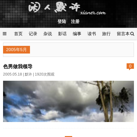
登陆
注册
首页
记录
杂说
影话
编事
读书
旅行
留言本
登陆
2005年5月
色男做我领导
0
2005.05.18 |
默许
| 1920次围观
色男做我领导[短篇] 甄姐领着
我，穿过长廊。左转。推开紫檀