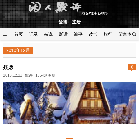
登陆
注册
首页
记录
杂说
影话
编事
读书
旅行
留言本
登陆
2010年12月
疑虑
0
2010.12.21 |
默许
| 1354次围观
作者:默许 日期:2010-12-21字体
大小: 小 中 大 有时候，走着