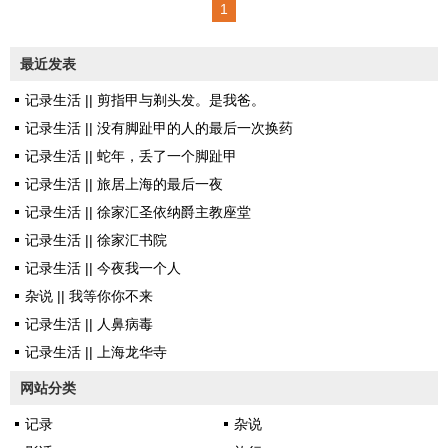
1
走着，一抬头，发觉迷了路。来
时的路业已模糊不清，而前途更
最近发表
是一片迷茫。你说人生最重要的
记录生活 || 剪指甲与剃头发。是我爸。
到底是什么呢？有人告诉我，行
记录生活 || 没有脚趾甲的人的最后一次换药
走的意义远远大于目的地。为什
记录生活 || 蛇年，丢了一个脚趾甲
么要看重结果呢？这一切究竟以
记录生活 || 旅居上海的最后一夜
什么作为收稍，有那么重要么？
记录生活 || 徐家汇圣依纳爵主教座堂
结局可能是喜剧，抑或是悲剧，
记录生活 || 徐家汇书院
甚至，对于大多数人来说，根本
记录生活 || 今夜我一个人
就无法判断生活的真正剧种，所
杂说 || 我等你你不来
以，结果到底怎样，并没有多大
记录生活 || 人鼻病毒
多么实际的意义。你只要还在，
记录生活 || 上海龙华寺
还在行...
网站分类
记录
杂说