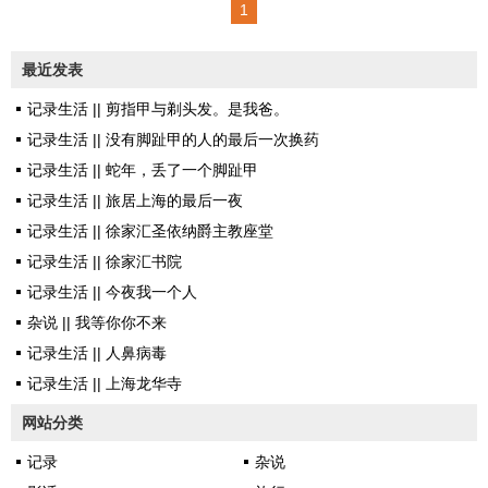
1
市工作。 老板是一个年近五
十的男人，原本是来本地考察投
最近发表
资项目，有朋友尽地主之谊，晚
记录生活 || 剪指甲与剃头发。是我爸。
上请客的时候拉上她做陪。我猜
记录生活 || 没有脚趾甲的人的最后一次换药
那也是一个比较了解她的人，但
记录生活 || 蛇年，丢了一个脚趾甲
人心如面，谁又能够知道真正企
记录生活 || 旅居上海的最后一夜
图？ 席间她当真不负重望，
记录生活 || 徐家汇圣依纳爵主教座堂
宴席上气氛热闹而融洽。 到
记录生活 || 徐家汇书院
老男人第二次来本城回请，酒友
记录生活 || 今夜我一个人
里自然少不了她。推杯换盏将
杂说 || 我等你你不来
尽，老男人才发觉忘带随身的茶
记录生活 || 人鼻病毒
叶。回回无论到哪，他只爱饮一
记录生活 || 上海龙华寺
种牌子的霍山黄芽。 男人一
口气没叹完，只见她乖巧地...
网站分类
记录
杂说